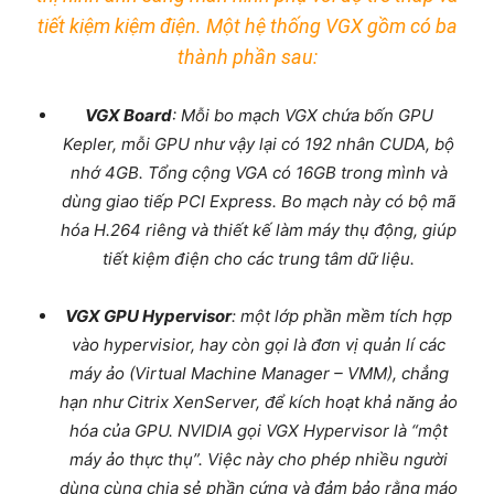
tiết kiệm kiệm điện. Một hệ thống VGX gồm có ba
thành phần sau:
VGX Board
: Mỗi bo mạch VGX chứa bốn GPU
Kepler, mỗi GPU như vậy lại có 192 nhân CUDA, bộ
nhớ 4GB. Tổng cộng VGA có 16GB trong mình và
dùng giao tiếp PCI Express. Bo mạch này có bộ mã
hóa H.264 riêng và thiết kế làm máy thụ động, giúp
tiết kiệm điện cho các trung tâm dữ liệu.
VGX GPU Hypervisor
: một lớp phần mềm tích hợp
vào hypervisior, hay còn gọi là đơn vị quản lí các
máy ảo (Virtual Machine Manager – VMM), chẳng
hạn như Citrix XenServer, để kích hoạt khả năng ảo
hóa của GPU. NVIDIA gọi VGX Hypervisor là “một
máy ảo thực thụ”. Việc này cho phép nhiều người
dùng cùng chia sẻ phần cứng và đảm bảo rằng máo