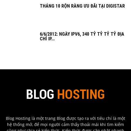
THÁNG 10 RỘN RÀNG ƯU ĐÃI TẠI DIGISTAR
6/6/2012: NGÀY IPV6, 340 TỶ TỶ TỶ TỶ ĐỊA
CHỈ IP...
Blog Hosting là một trang Blog được tạo ra với tiêu chí là một
hệ thống mở, để mọi người cảm thấy thoải mái khi tìm kiếm
cũng như chia sẻ kiến thức. Kiến thức được cập nhật nhanh