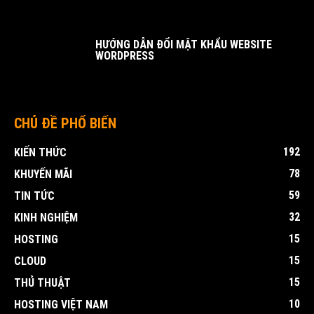
HƯỚNG DẪN ĐỔI MẬT KHẨU WEBSITE
WORDPRESS
CHỦ ĐỀ PHỔ BIẾN
192
KIẾN THỨC
78
KHUYẾN MÃI
59
TIN TỨC
32
KINH NGHIỆM
15
HOSTING
15
CLOUD
15
THỦ THUẬT
10
HOSTING VIỆT NAM