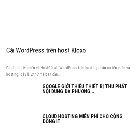
Cài WordPress trên host Kloxo
Chuẩn bị tên miền và HostĐể cài WordPress trên host bạn cần có tên miền và
hosting, đây là 2 thứ mà bạn cần...
GOOGLE GIỚI THIỆU THIẾT BỊ THU PHÁT
NỘI DUNG ĐA PHƯƠNG...
CLOUD HOSTING MIỄN PHÍ CHO CỘNG
ĐỒNG IT