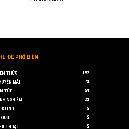
HỦ ĐỀ PHỔ BIẾN
192
IẾN THỨC
78
HUYẾN MÃI
59
IN TỨC
32
INH NGHIỆM
15
OSTING
15
LOUD
15
HỦ THUẬT