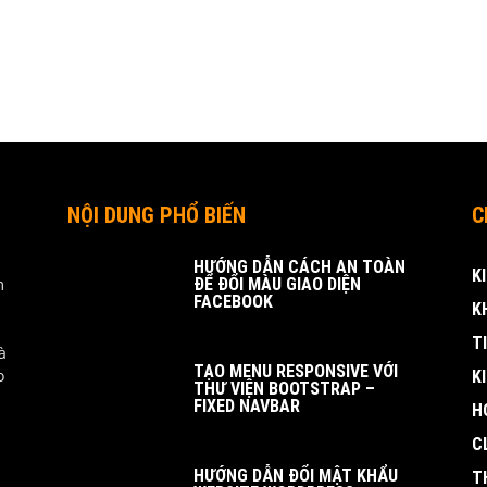
NỘI DUNG PHỔ BIẾN
C
HƯỚNG DẪN CÁCH AN TOÀN
K
m
ĐỂ ĐỔI MÀU GIAO DIỆN
FACEBOOK
K
T
à
TẠO MENU RESPONSIVE VỚI
o
K
THƯ VIỆN BOOTSTRAP –
FIXED NAVBAR
H
C
HƯỚNG DẪN ĐỔI MẬT KHẨU
T