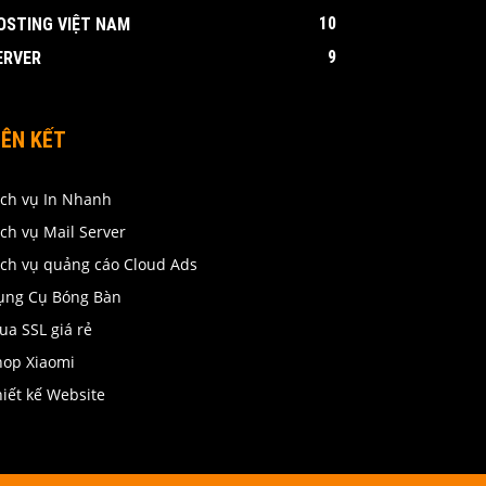
10
OSTING VIỆT NAM
9
ERVER
IÊN KẾT
ịch vụ In Nhanh
ch vụ Mail Server
ịch vụ quảng cáo Cloud Ads
ụng Cụ Bóng Bàn
ua SSL giá rẻ
hop Xiaomi
iết kế Website