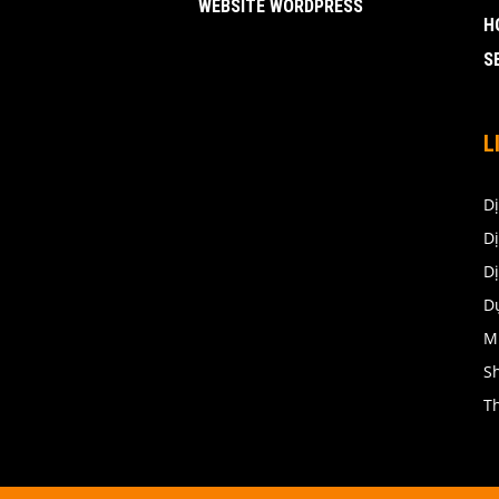
WEBSITE WORDPRESS
H
S
L
D
Dị
D
D
M
S
Th