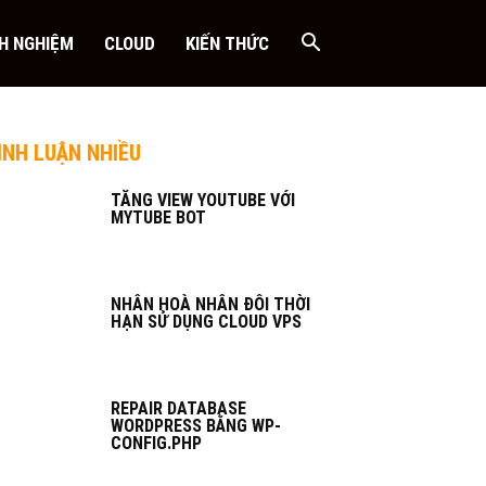
NH NGHIỆM
CLOUD
KIẾN THỨC
ÌNH LUẬN NHIỀU
TĂNG VIEW YOUTUBE VỚI
MYTUBE BOT
NHÂN HOÀ NHÂN ĐÔI THỜI
HẠN SỬ DỤNG CLOUD VPS
REPAIR DATABASE
WORDPRESS BẰNG WP-
CONFIG.PHP