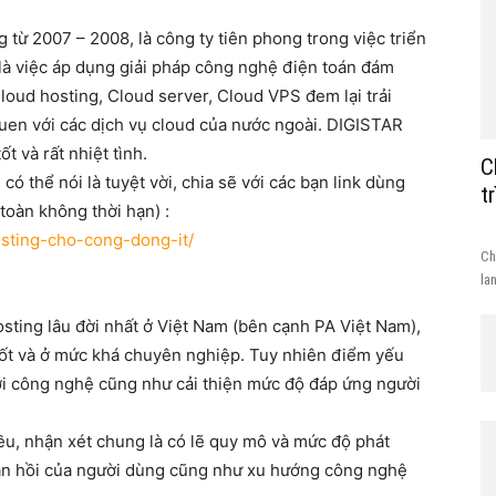
từ 2007 – 2008, là công ty tiên phong trong việc triển
 là việc áp dụng giải pháp công nghệ điện toán đám
loud hosting, Cloud server, Cloud VPS đem lại trải
en với các dịch vụ cloud của nước ngoài. DIGISTAR
t và rất nhiệt tình.
C
có thể nói là tuyệt vời, chia sẽ với các bạn link dùng
t
 toàn không thời hạn) :
sting-cho-cong-dong-it/
Ch
la
osting lâu đời nhất ở Việt Nam (bên cạnh PA Việt Nam),
 tốt và ở mức khá chuyên nghiệp. Tuy nhiên điểm yếu
ới công nghệ cũng như cải thiện mức độ đáp ứng người
u, nhận xét chung là có lẽ quy mô và mức độ phát
ản hồi của người dùng cũng như xu hướng công nghệ