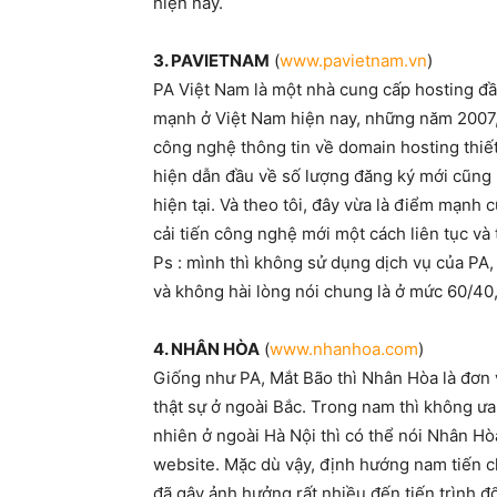
hiện nay.
3. PAVIETNAM
(
www.pavietnam.vn
)
PA Việt Nam là một nhà cung cấp hosting đầ
mạnh ở Việt Nam hiện nay, những năm 2007,
công nghệ thông tin về domain hosting thiết
hiện dẫn đầu về số lượng đăng ký mới cũng 
hiện tại. Và theo tôi, đây vừa là điểm mạnh
cải tiến công nghệ mới một cách liên tục và t
Ps : mình thì không sử dụng dịch vụ của PA,
và không hài lòng nói chung là ở mức 60/40,
4. NHÂN HÒA
(
www.nhanhoa.com
)
Giống như PA, Mắt Bão thì Nhân Hòa là đơn 
thật sự ở ngoài Bắc. Trong nam thì không ưa
nhiên ở ngoài Hà Nội thì có thể nói Nhân Hò
website. Mặc dù vậy, định hướng nam tiến c
đã gây ảnh hưởng rất nhiều đến tiến trình đ