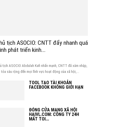
hủ tịch ASOCIO: CNTT đẩy nhanh quá
rình phát triển kinh...
ủ tịch ASOCIO Abdulah Kafi nhấn mạnh, CNTT đã xâm nhập,
n tỏa sâu rộng đến mọi lĩnh vực hoạt động của xã hội,...
TOOL TẠO TÀI KHOẢN
FACEBOOK KHÔNG GIỚI HẠN
ĐÓNG CỬA MẠNG XÃ HỘI
HAIVL.COM: CÔNG TY 24H
MẤT TOI...