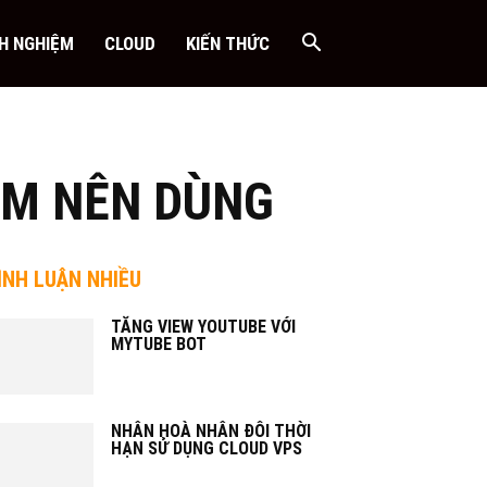
NH NGHIỆM
CLOUD
KIẾN THỨC
AM NÊN DÙNG
ÌNH LUẬN NHIỀU
TĂNG VIEW YOUTUBE VỚI
MYTUBE BOT
NHÂN HOÀ NHÂN ĐÔI THỜI
HẠN SỬ DỤNG CLOUD VPS