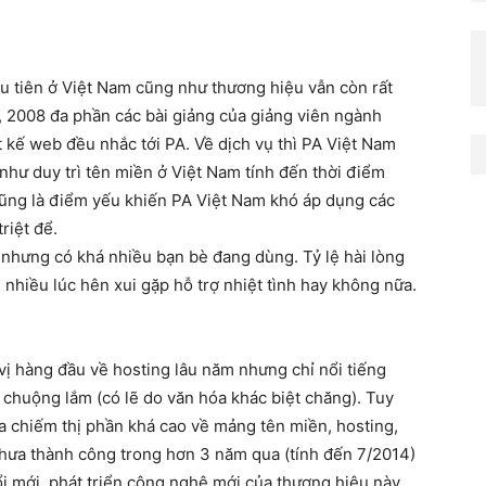
u tiên ở Việt Nam cũng như thương hiệu vẫn còn rất
 2008 đa phần các bài giảng của giảng viên ngành
 kế web đều nhắc tới PA. Về dịch vụ thì PA Việt Nam
như duy trì tên miền ở Việt Nam tính đến thời điểm
 cũng là điểm yếu khiến PA Việt Nam khó áp dụng các
riệt để.
 nhưng có khá nhiều bạn bè đang dùng. Tỷ lệ hài lòng
 nhiều lúc hên xui gặp hỗ trợ nhiệt tình hay không nữa.
vị hàng đầu về hosting lâu năm nhưng chỉ nổi tiếng
 chuộng lắm (có lẽ do văn hóa khác biệt chăng). Tuy
a chiếm thị phần khá cao về mảng tên miền, hosting,
hưa thành công trong hơn 3 năm qua (tính đến 7/2014)
ổi mới, phát triển công nghệ mới của thương hiệu này.