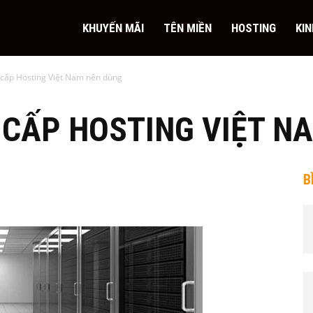
KHUYẾN MÃI
TÊN MIỀN
HOSTING
KI
 cấp Hosting Việt Nam nên dùng
 CẤP HOSTING VIỆT N
B