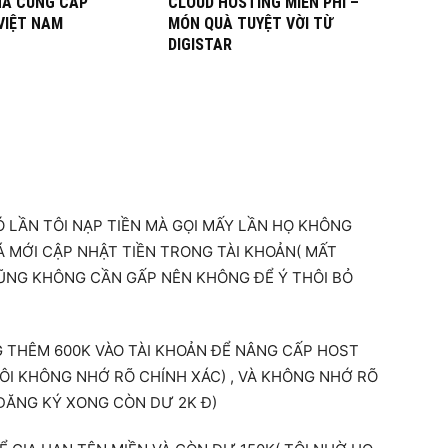
HÀ CUNG CẤP
CLOUD HOSTING MIỄN PHÍ –
VIỆT NAM
MÓN QUÀ TUYỆT VỜI TỪ
DIGISTAR
Ó LẦN TÔI NẠP TIỀN MÀ GỌI MẤY LẦN HỌ KHÔNG
 MỚI CẬP NHẬT TIỀN TRONG TÀI KHOẢN( MẤT
CŨNG KHÔNG CẦN GẤP NÊN KHÔNG ĐỂ Ý THÔI BỎ
 THÊM 600K VÀO TÀI KHOẢN ĐỂ NÂNG CẤP HOST
ÔI KHÔNG NHỚ RÕ CHÍNH XÁC) , VÀ KHÔNG NHỚ RÕ
 ĐĂNG KÝ XONG CÒN DƯ 2K Đ)