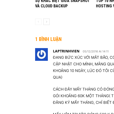
SỰ KHÁC BIỆT GIỮA SNAPSHOT
TOP 10 N
VÀ CLOUD BACKUP
HOSTING 
1 BÌNH LUẬN
LAPTRINHVIEN
05/12/2016 At 14:11
ĐANG BỨC XÚC VỚI MẮT BÃO, C
CẬP NHẬT CHO MÌNH, MẮNG QUÁ
KHOẢNG 10 NGÀY, LÚC ĐÓ TÔI 
QUA)
CÁCH ĐÂY MẤY THÁNG CÓ ĐÓNG
GÓI KHOẢNG 60K MỘT THÁNG( T
ĐĂNG KÝ MẤY THÁNG, CHỈ BIẾT