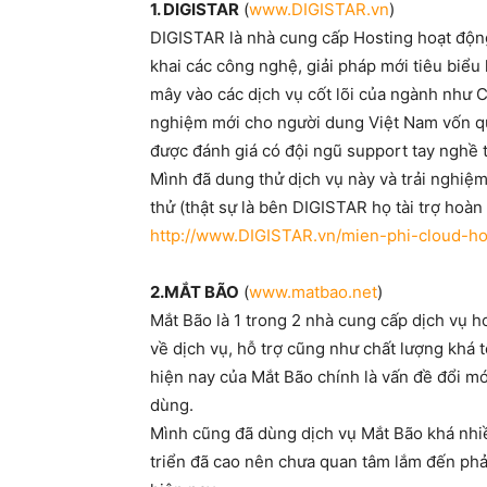
1. DIGISTAR
(
www.DIGISTAR.vn
)
DIGISTAR là nhà cung cấp Hosting hoạt động 
khai các công nghệ, giải pháp mới tiêu biểu
mây vào các dịch vụ cốt lõi của ngành như C
nghiệm mới cho người dung Việt Nam vốn qu
được đánh giá có đội ngũ support tay nghề tố
Mình đã dung thử dịch vụ này và trải nghiệm 
thử (thật sự là bên DIGISTAR họ tài trợ hoàn
http://www.DIGISTAR.vn/mien-phi-cloud-ho
2.MẮT BÃO
(
www.matbao.net
)
Mắt Bão là 1 trong 2 nhà cung cấp dịch vụ h
về dịch vụ, hỗ trợ cũng như chất lượng khá
hiện nay của Mắt Bão chính là vấn đề đổi m
dùng.
Mình cũng đã dùng dịch vụ Mắt Bão khá nhiề
triển đã cao nên chưa quan tâm lắm đến ph