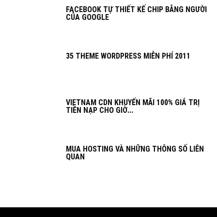
FACEBOOK TỰ THIẾT KẾ CHIP BẰNG NGƯỜI
CỦA GOOGLE
35 THEME WORDPRESS MIỄN PHÍ 2011
VIETNAM CDN KHUYẾN MÃI 100% GIÁ TRỊ
TIỀN NẠP CHO GIỜ...
MUA HOSTING VÀ NHỮNG THÔNG SỐ LIÊN
QUAN