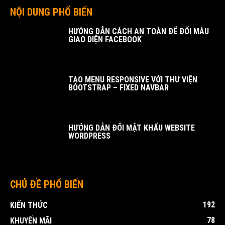
NỘI DUNG PHỔ BIẾN
HƯỚNG DẪN CÁCH AN TOÀN ĐỂ ĐỔI MÀU
GIAO DIỆN FACEBOOK
TẠO MENU RESPONSIVE VỚI THƯ VIỆN
BOOTSTRAP – FIXED NAVBAR
HƯỚNG DẪN ĐỔI MẬT KHẨU WEBSITE
WORDPRESS
CHỦ ĐỀ PHỔ BIẾN
192
KIẾN THỨC
78
KHUYẾN MÃI