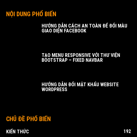
NỘI DUNG PHỔ BIẾN
HƯỚNG DẪN CÁCH AN TOÀN ĐỂ ĐỔI MÀU
GIAO DIỆN FACEBOOK
TẠO MENU RESPONSIVE VỚI THƯ VIỆN
BOOTSTRAP – FIXED NAVBAR
HƯỚNG DẪN ĐỔI MẬT KHẨU WEBSITE
WORDPRESS
CHỦ ĐỀ PHỔ BIẾN
192
KIẾN THỨC