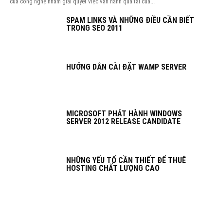
của công nghệ nhằm giài quyết việc vận hành quá tải của...
SPAM LINKS VÀ NHỮNG ĐIỀU CẦN BIẾT
TRONG SEO 2011
HƯỚNG DẪN CÀI ĐẶT WAMP SERVER
MICROSOFT PHÁT HÀNH WINDOWS
SERVER 2012 RELEASE CANDIDATE
NHỮNG YẾU TỐ CẦN THIẾT ĐỂ THUÊ
HOSTING CHẤT LƯỢNG CAO