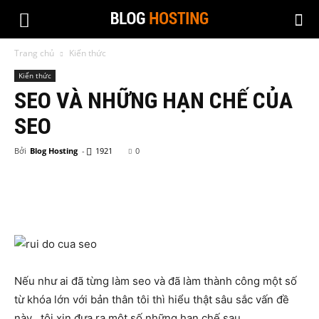
Trang chủ
Kiến thức
Kiến thức
SEO VÀ NHỮNG HẠN CHẾ CỦA
SEO
Bởi
Blog Hosting
-
1921
0
Nếu như ai đã từng làm seo và đã làm thành công một số
từ khóa lớn với bản thân tôi thì hiểu thật sâu sắc vấn đề
này . tôi xin đưa ra một số những hạn chế sau.