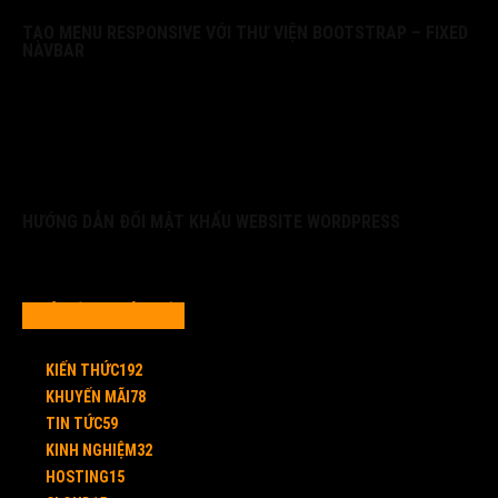
TẠO MENU RESPONSIVE VỚI THƯ VIỆN BOOTSTRAP – FIXED
NAVBAR
HƯỚNG DẪN ĐỔI MẬT KHẨU WEBSITE WORDPRESS
CHỦ ĐỀ PHỔ BIẾN
KIẾN THỨC
192
KHUYẾN MÃI
78
TIN TỨC
59
KINH NGHIỆM
32
HOSTING
15