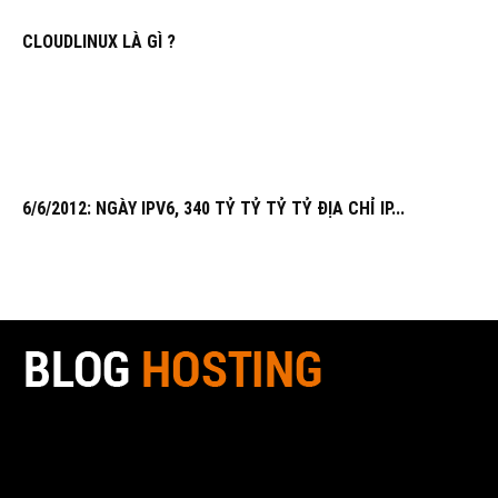
CLOUDLINUX LÀ GÌ ?
6/6/2012: NGÀY IPV6, 340 TỶ TỶ TỶ TỶ ĐỊA CHỈ IP...
Blog Hosting là một trang Blog được tạo ra với tiêu chí là một
hệ thống mở, để mọi người cảm thấy thoải mái khi tìm kiếm
cũng như chia sẻ kiến thức. Kiến thức được cập nhật nhanh