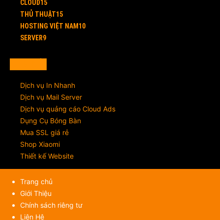
CLOUD
15
THỦ THUẬT
15
HOSTING VIỆT NAM
10
SERVER
9
LIÊN KẾT
Dịch vụ In Nhanh
Dịch vụ Mail Server
Dịch vụ quảng cáo Cloud Ads
Dụng Cụ Bóng Bàn
Mua SSL giá rẻ
Shop Xiaomi
Thiết kế Website
Trang chủ
Giới Thiệu
Chính sách riêng tư
Liên Hệ