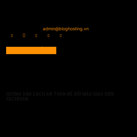
và chính xác nhất. Chúng tôi viết bằng đam mê và nhiệt
huyết, về các chuyên mục công nghệ bao gồm các khuyến
mãi, công nghệ, đánh giá các lĩnh vực tên miền, Web Hosting,
Server, VPS, Cloud Computing, Lập trình, Open Source
Liên hệ chúng tôi:
admin@bloghosting.vn
NỘI DUNG PHỔ BIẾN
HƯỚNG DẪN CÁCH AN TOÀN ĐỂ ĐỔI MÀU GIAO DIỆN
FACEBOOK