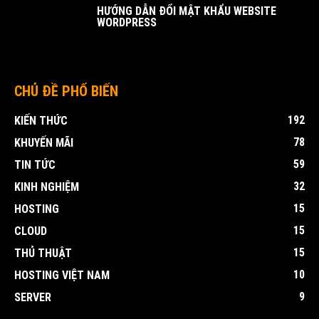
HƯỚNG DẪN ĐỔI MẬT KHẨU WEBSITE
WORDPRESS
CHỦ ĐỀ PHỔ BIẾN
192
KIẾN THỨC
78
KHUYẾN MÃI
59
TIN TỨC
32
KINH NGHIỆM
15
HOSTING
15
CLOUD
15
THỦ THUẬT
10
HOSTING VIỆT NAM
9
SERVER