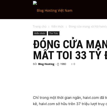
Blog
Trang chủ
Kiến thức
Đóng cửa mạng xã hội haivl.c
Hosting
Kiến thức
Tin Tức
ĐÓNG CỬA MẠNG
Việt
MẤT TOI 33 TỶ
Bởi
Blog Hosting
-
1980
0
Nam
Chỉ trong một thời gian ngắn, haivl.com đã t
kê, haivl.com sở hữu trên 37 triệu lượt truy 