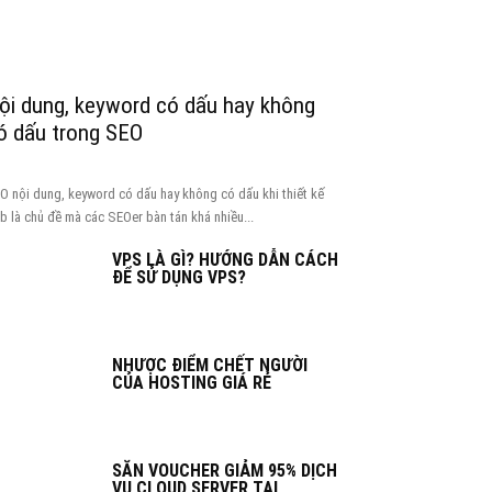
ội dung, keyword có dấu hay không
ó dấu trong SEO
O nội dung, keyword có dấu hay không có dấu khi thiết kế
b là chủ đề mà các SEOer bàn tán khá nhiều...
VPS LÀ GÌ? HƯỚNG DẪN CÁCH
ĐỂ SỬ DỤNG VPS?
NHƯỢC ĐIỂM CHẾT NGƯỜI
CỦA HOSTING GIÁ RẺ
SĂN VOUCHER GIẢM 95% DỊCH
VỤ CLOUD SERVER TẠI