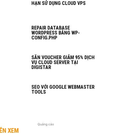
HẠN SỬ DỤNG CLOUD VPS
REPAIR DATABASE
WORDPRESS BẰNG WP-
CONFIG.PHP
SĂN VOUCHER GIẢM 95% DỊCH
VỤ CLOUD SERVER TẠI
DIGISTAR
SEO VỚI GOOGLE WEBMASTER
TOOLS
Quảng cáo
ÊN XEM