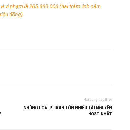
vi vi phạm là 205.000.000 (hai trăm linh năm
triệu đồng).
Nội dung tiếp theo
NHỮNG LOẠI PLUGIN TỐN NHIỀU TÀI NGUYÊN
M
HOST NHẤT