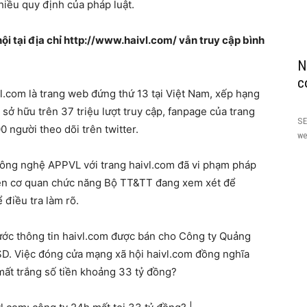
hiều quy định của pháp luật.
i tại địa chỉ http://www.haivl.com/ vẫn truy cập bình
N
c
l.com là trang web đứng thứ 13 tại Việt Nam, xếp hạng
 sở hữu trên 37 triệu lượt truy cập, fanpage của trang
SE
00 người theo dõi trên twitter.
we
ông nghệ APPVL với trang haivl.com đã vi phạm pháp
trên cơ quan chức năng Bộ TT&TT đang xem xét để
điều tra làm rõ.
ước thông tin haivl.com được bán cho Công ty Quảng
 USD. Việc đóng cửa mạng xã hội haivl.com đồng nghĩa
mất trắng số tiền khoảng 33 tỷ đồng?