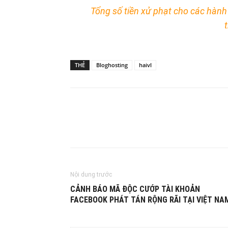
Tổng số tiền xử phạt cho các hành 
THẺ
Bloghosting
haivl
Nội dung trước
CẢNH BÁO MÃ ĐỘC CƯỚP TÀI KHOẢN
FACEBOOK PHÁT TÁN RỘNG RÃI TẠI VIỆT NA