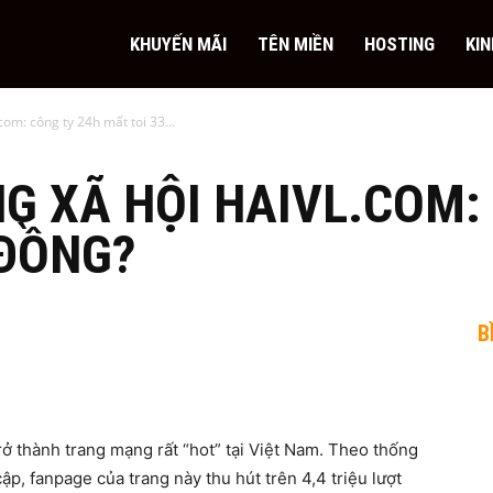
KHUYẾN MÃI
TÊN MIỀN
HOSTING
KI
om: công ty 24h mất toi 33...
 XÃ HỘI HAIVL.COM:
 ĐỒNG?
B
rở thành trang mạng rất “hot” tại Việt Nam. Theo thống
cập, fanpage của trang này thu hút trên 4,4 triệu lượt