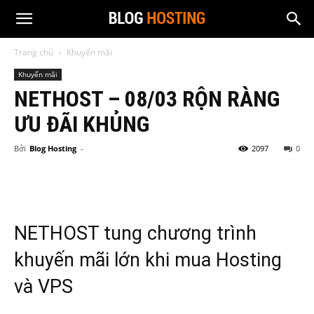
Trang chủ
Khuyến mãi
Khuyến mãi
NETHOST – 08/03 RỘN RÀNG
ƯU ĐÃI KHỦNG
Bởi
Blog Hosting
-
2097
0
NETHOST tung chương trình
khuyến mãi lớn khi mua Hosting
và VPS