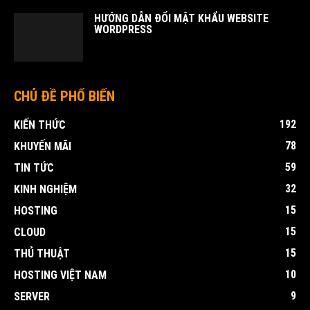
HƯỚNG DẪN ĐỔI MẬT KHẨU WEBSITE
WORDPRESS
CHỦ ĐỀ PHỔ BIẾN
192
KIẾN THỨC
78
KHUYẾN MÃI
59
TIN TỨC
32
KINH NGHIỆM
15
HOSTING
15
CLOUD
15
THỦ THUẬT
10
HOSTING VIỆT NAM
9
SERVER