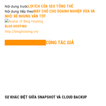
LỢI ÍCH CỦA SEO TỔNG THỂ
Nội dung trước
MÁY CHỦ CHO DOANH NGHIỆP VỪA VÀ
Nội dung tiếp theo
NHỎ: RẺ NHƯNG VẪN TỐT
BLOG HOSTING
http://bloghosting.vn/
NỘI DUNG LIÊN QUAN
CÙNG TÁC GIẢ
SỰ KHÁC BIỆT GIỮA SNAPSHOT VÀ CLOUD BACKUP