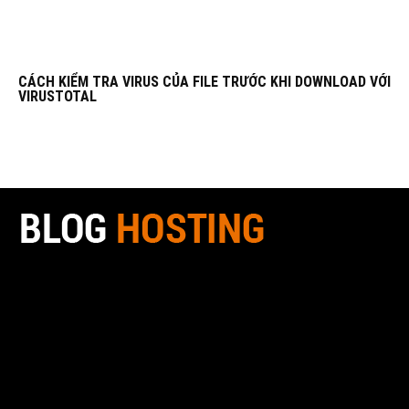
CÁCH KIỂM TRA VIRUS CỦA FILE TRƯỚC KHI DOWNLOAD VỚI
VIRUSTOTAL
Blog Hosting là một trang Blog được tạo ra với tiêu chí là một
hệ thống mở, để mọi người cảm thấy thoải mái khi tìm kiếm
cũng như chia sẻ kiến thức. Kiến thức được cập nhật nhanh
và chính xác nhất. Chúng tôi viết bằng đam mê và nhiệt
huyết, về các chuyên mục công nghệ bao gồm các khuyến
mãi, công nghệ, đánh giá các lĩnh vực tên miền, Web Hosting,
Server, VPS, Cloud Computing, Lập trình, Open Source