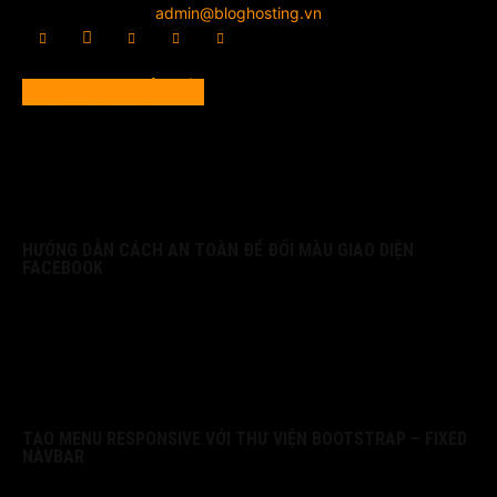
Liên hệ chúng tôi:
admin@bloghosting.vn
NỘI DUNG PHỔ BIẾN
HƯỚNG DẪN CÁCH AN TOÀN ĐỂ ĐỔI MÀU GIAO DIỆN
FACEBOOK
TẠO MENU RESPONSIVE VỚI THƯ VIỆN BOOTSTRAP – FIXED
NAVBAR