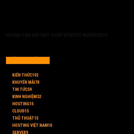
HƯỚNG DẪN ĐỔI MẬT KHẨU WEBSITE WORDPRESS
CHỦ ĐỀ PHỔ BIẾN
KIẾN THỨC
192
KHUYẾN MÃI
78
TIN TỨC
59
KINH NGHIỆM
32
HOSTING
15
CLOUD
15
THỦ THUẬT
15
HOSTING VIỆT NAM
10
SERVER
9