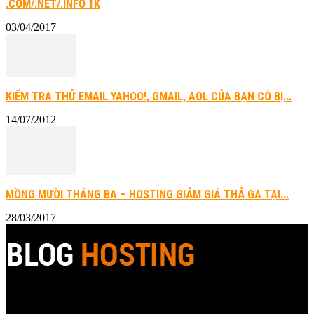
.COM/.NET/.INFO 1K
03/04/2017
KIỂM TRA THỬ EMAIL YAHOO!, GMAIL, AOL CỦA BẠN CÓ BỊ...
14/07/2012
MỒNG MƯỜI THÁNG BA – HOSTING GIẢM GIÁ THẢ GA TẠI...
28/03/2017
Blog Hosting là một trang Blog được tạo ra với tiêu chí là một hệ
thống mở, để mọi người cảm thấy thoải mái khi tìm kiếm cũng như