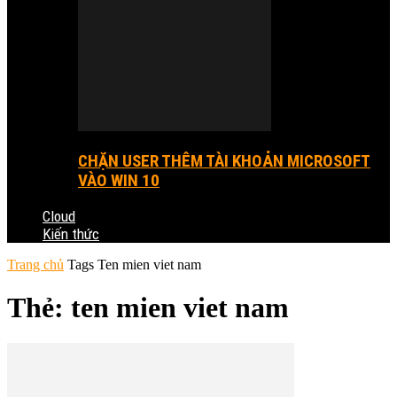
CHẶN USER THÊM TÀI KHOẢN MICROSOFT
VÀO WIN 10
Cloud
Kiến thức
Trang chủ
Tags
Ten mien viet nam
Thẻ: ten mien viet nam