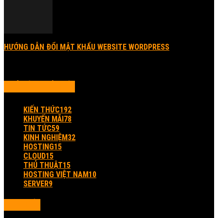
HƯỚNG DẪN ĐỔI MẬT KHẨU WEBSITE WORDPRESS
27/12/2016
CHỦ ĐỀ PHỔ BIẾN
KIẾN THỨC
192
KHUYẾN MÃI
78
TIN TỨC
59
KINH NGHIỆM
32
HOSTING
15
CLOUD
15
THỦ THUẬT
15
HOSTING VIỆT NAM
10
SERVER
9
LIÊN KẾT