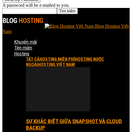
A password will be e-mailed to you.
Blog Hosting Việt
Nam
Khuyến mãi
Tên miền
Hosting
TẤT CẢ
HOSTING MIỄN PHÍ
HOSTING NƯỚC
NGOÀI
HOSTING VIỆT NAM
SỰ KHÁC BIỆT GIỮA SNAPSHOT VÀ CLOUD
BACKUP