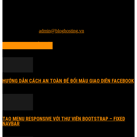
chia sẻ kiến thức. Kiến thức được cập nhật nhanh và chính xác nhất.
Chúng tôi viết bằng đam mê và nhiệt huyết, về các chuyên mục
công nghệ bao gồm các khuyến mãi, công nghệ, đánh giá các lĩnh
vực tên miền, Web Hosting, Server, VPS, Cloud Computing, Lập
trình, Open Source
Liên hệ chúng tôi:
admin@bloghosting.vn
NỘI DUNG PHỔ BIẾN
HƯỚNG DẪN CÁCH AN TOÀN ĐỂ ĐỔI MÀU GIAO DIỆN FACEBOOK
19/08/2014
TẠO MENU RESPONSIVE VỚI THƯ VIỆN BOOTSTRAP – FIXED
NAVBAR
01/11/2014