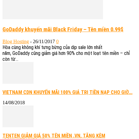
GoDaddy khuyến mãi Black Friday – Tên miền 0.99$
Blog Hosting
-
26/11/2017
0
Hòa cùng không khí tưng bừng của dịp sale lớn nhất
năm, GoDaddy cũng giảm giá hơn 90% cho một loạt tên miền – chỉ
còn từ...
VIETNAM CDN KHUYẾN MÃI 100% GIÁ TRỊ TIỀN NẠP CHO GIỜ...
14/08/2018
TENTEN GIẢM GIÁ 50% TÊN MIỀN .VN, TẶNG KÈM