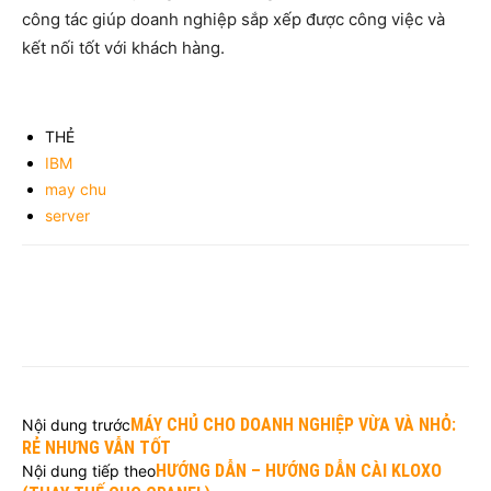
công tác giúp doanh nghiệp sắp xếp được công việc và
kết nối tốt với khách hàng.
THẺ
IBM
may chu
server
MÁY CHỦ CHO DOANH NGHIỆP VỪA VÀ NHỎ:
Nội dung trước
RẺ NHƯNG VẪN TỐT
HƯỚNG DẪN – HƯỚNG DẪN CÀI KLOXO
Nội dung tiếp theo