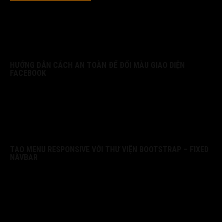
HƯỚNG DẪN CÁCH AN TOÀN ĐỂ ĐỔI MÀU GIAO DIỆN
FACEBOOK
TẠO MENU RESPONSIVE VỚI THƯ VIỆN BOOTSTRAP – FIXED
NAVBAR