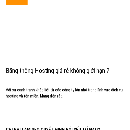
NÊN XEM
Băng thông Hosting giá rẻ không giới hạn ?
Với sự cạnh tranh khốc liệt từ các công ty lớn nhỏ trong lĩnh vực dịch vụ
hosting và tên miền. Mang đến rất...
CHI PHÍ LÀM SEO QUYẾT ĐỊNH BỞI YẾU TỐ NÀO?