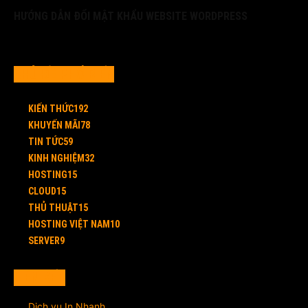
HƯỚNG DẪN ĐỔI MẬT KHẨU WEBSITE WORDPRESS
CHỦ ĐỀ PHỔ BIẾN
KIẾN THỨC
192
KHUYẾN MÃI
78
TIN TỨC
59
KINH NGHIỆM
32
HOSTING
15
CLOUD
15
THỦ THUẬT
15
HOSTING VIỆT NAM
10
SERVER
9
LIÊN KẾT
Dịch vụ In Nhanh