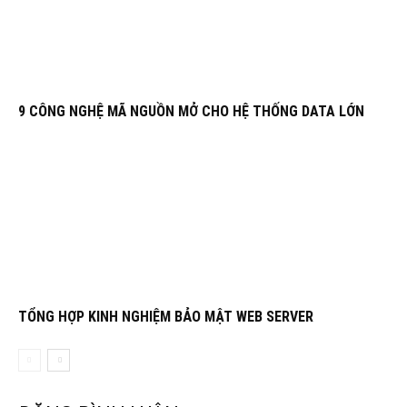
9 CÔNG NGHỆ MÃ NGUỒN MỞ CHO HỆ THỐNG DATA LỚN
TỔNG HỢP KINH NGHIỆM BẢO MẬT WEB SERVER