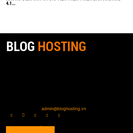
4.1...
Blog Hosting là một trang Blog được tạo ra với tiêu chí là một
hệ thống mở, để mọi người cảm thấy thoải mái khi tìm kiếm
cũng như chia sẻ kiến thức. Kiến thức được cập nhật nhanh
và chính xác nhất. Chúng tôi viết bằng đam mê và nhiệt
huyết, về các chuyên mục công nghệ bao gồm các khuyến
mãi, công nghệ, đánh giá các lĩnh vực tên miền, Web Hosting,
Server, VPS, Cloud Computing, Lập trình, Open Source
Liên hệ chúng tôi:
admin@bloghosting.vn
NỘI DUNG PHỔ BIẾN