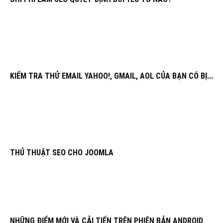
KIỂM TRA THỬ EMAIL YAHOO!, GMAIL, AOL CỦA BẠN CÓ BỊ...
THỦ THUẬT SEO CHO JOOMLA
NHỮNG ĐIỂM MỚI VÀ CẢI TIẾN TRÊN PHIÊN BẢN ANDROID